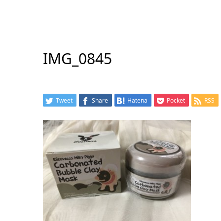
IMG_0845
Tweet
Share
Hatena
Pocket
RSS