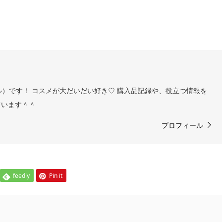
ヨル）です！ コスメが大だいだい好き♡ 購入品記録や、役立つ情報を
ています＾＾
プロフィール
feedly
Pin it