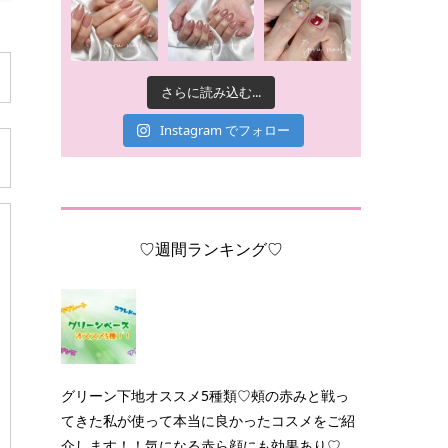
さらに読み込む...
Instagram でフォロー
♡週間ランキング♡
グリーン下地オススメ5種類♡頰の赤みと戦っ
てきた私が使って本当に良かったコスメをご紹
介します！！気になる赤ら顔にも効果あり♡