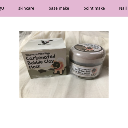
QU
skincare
base make
point make
Nail