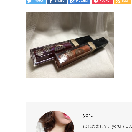
Tweet
Share
Hatena
Pocket
RSS
yoru
はじめまして、yoru（