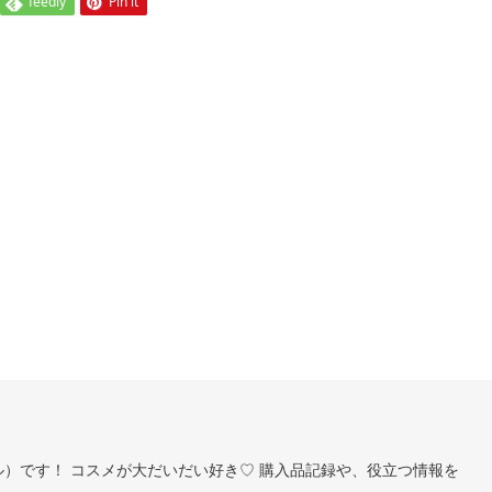
feedly
Pin it
ヨル）です！ コスメが大だいだい好き♡ 購入品記録や、役立つ情報を