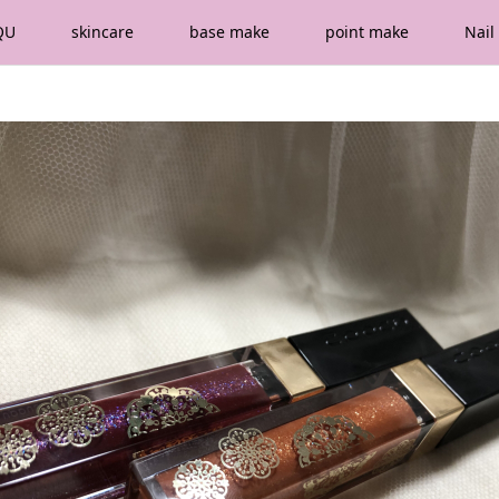
QU
skincare
base make
point make
Nail