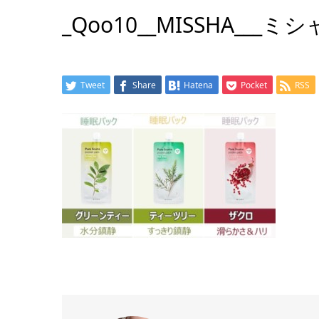
_Qoo10__MISSHA___ミ
Tweet
Share
Hatena
Pocket
RSS