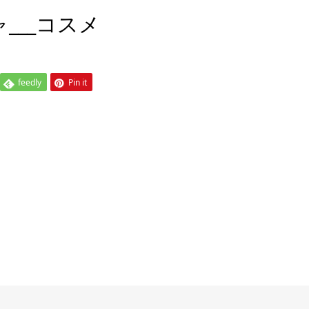
シャ___コスメ
feedly
Pin it