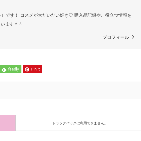
ヨル）です！ コスメが大だいだい好き♡ 購入品記録や、役立つ情報を
ています＾＾
プロフィール
feedly
Pin it
トラックバックは利用できません。