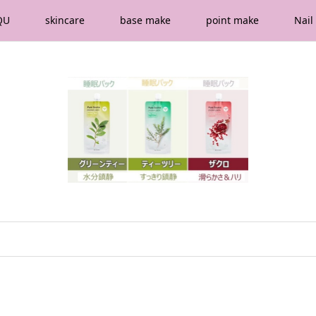
QU
skincare
base make
point make
Nail