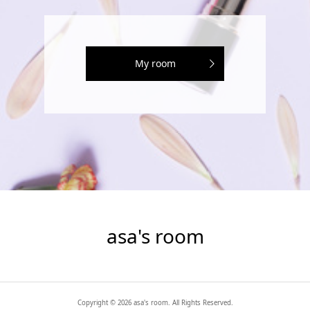
My room
asa's room
Copyright ©
2026
asa's room. All Rights Reserved.