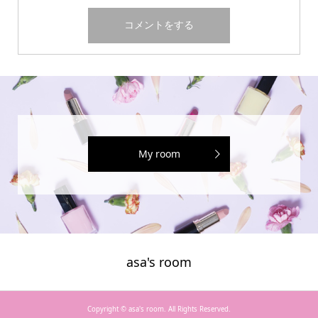
My room
asa's room
Copyright ©
asa's room. All Rights Reserved.