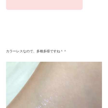
カラーレスなので、多種多様ですね＾＾
動
画
プ
レ
ー
ヤ