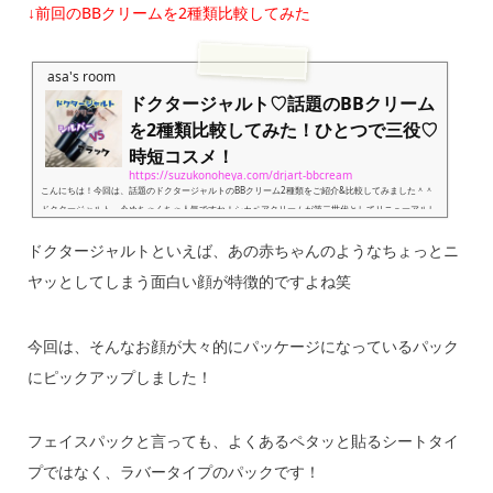
↓前回のBBクリームを2種類比較してみた
asa's room
ドクタージャルト♡話題のBBクリーム
を2種類比較してみた！ひとつで三役♡
時短コスメ！
https://suzukonoheya.com/drjart-bbcream
こんにちは！今回は、話題のドクタージャルトのBBクリーム2種類をご紹介&比較してみました＾＾
ドクタージャルト、今めちゃくちゃ人気ですね！シカペアクリームが第二世代としてリニューアルし
たので、さらに人気急上昇しています
↑第二世代シカペアクリームレビュー&比較記事 今回ご紹介
ドクタージャルトといえば、あの赤ちゃんのようなちょっとニ
するBBクリームですが、ドクタージャルトからは4種類発売されています＾＾その中から、人気の高
い2種類を購入してみました＾＾ドクタージャルトのBBクリームは色が一色しかなく選べないので、
ヤッとしてしまう面白い顔が特徴的ですよね笑
色味の比較もしていきたいと思いま...
今回は、そんなお顔が大々的にパッケージになっているパック
にピックアップしました！
フェイスパックと言っても、よくあるペタッと貼るシートタイ
プではなく、ラバータイプのパックです！