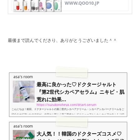
WWW.QOO10.JP
最後まで読んでくださり、ありがとうございました＾＾
asa's room
最高に良かった♡ドクタージャルト
『第2世代シカペアセラム』ニキビ・肌
荒れに効果...
https://suzukonoheya.com/drjart-serum
こんにちは！前回、ドクタージャルトの第二世代シカペアクリーム・シカペアシカバークリームをご
紹介させて頂いたのですが、今回は！同じく第二世代としてリニューアルしたシカペアセラムをご紹
介したいと思います＾＾成分が大きく増量したのでみなさん期待大ですよね♡しっかりレビューして
いきたいと思います！ドクタージャルト シカペアセラムマデカッソシド含有量100倍UP！！マデカ
asa's room
ッソシドとは...若返りのハーブと言われている薬用植物。皮膚の再生促進作用などがあり、ひどい肌
大人気！！韓国のドクターズコスメ♡
荒れや敏感肌対策に有効。 ・セリン：皮膚内水分を...