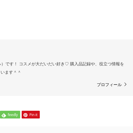
ヨル）です！ コスメが大だいだい好き♡ 購入品記録や、役立つ情報を
ています＾＾
プロフィール
feedly
Pin it