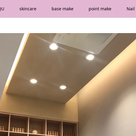
QU
skincare
base make
point make
Nail