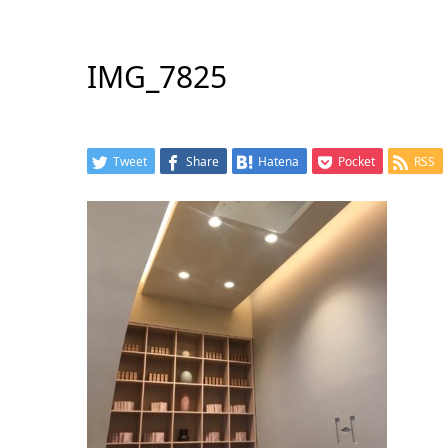
IMG_7825
Tweet
Share
Hatena
Pocket
RSS