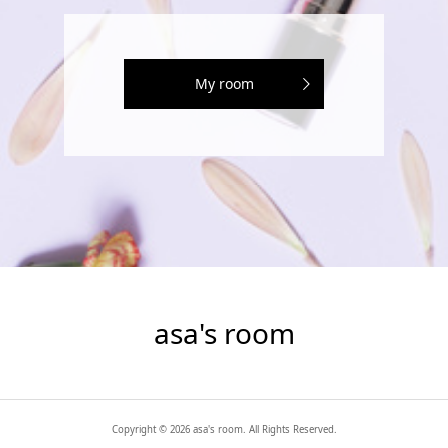
My room
asa's room
Copyright ©
2026
asa's room. All Rights Reserved.