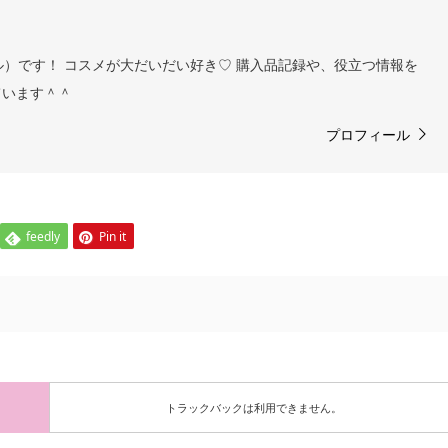
ヨル）です！ コスメが大だいだい好き♡ 購入品記録や、役立つ情報を
ています＾＾
プロフィール
feedly
Pin it
トラックバックは利用できません。