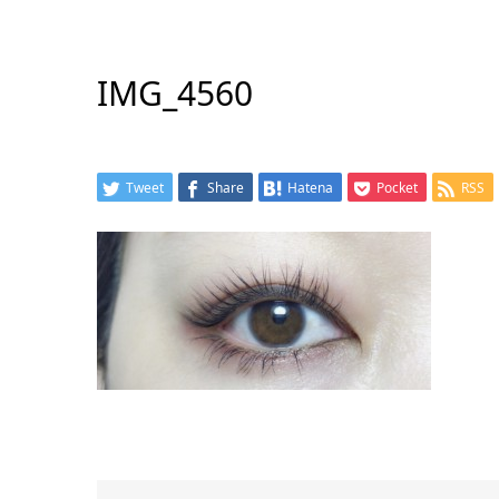
IMG_4560
Tweet
Share
Hatena
Pocket
RSS