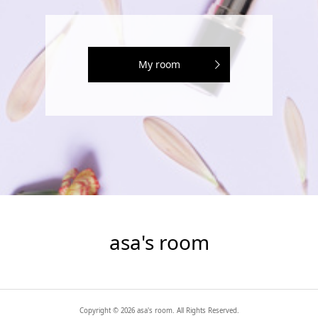
My room
asa's room
Copyright ©
2026
asa's room. All Rights Reserved.