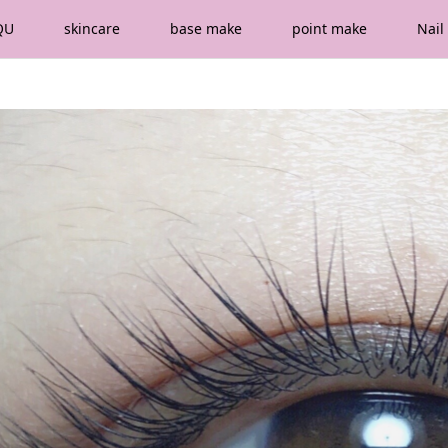
QU
skincare
base make
point make
Nail