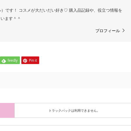
ヨル）です！ コスメが大だいだい好き♡ 購入品記録や、役立つ情報を
ています＾＾
プロフィール
feedly
Pin it
トラックバックは利用できません。