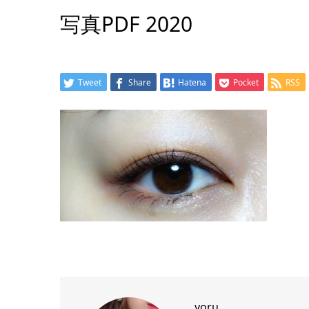
写真PDF 2020
Tweet
Share
Hatena
Pocket
RSS
yoru