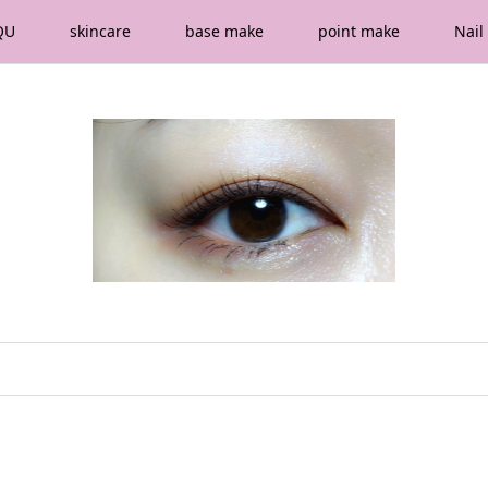
QU
skincare
base make
point make
Nail