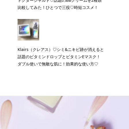
ドクタージャルト♡話題のBBクリームを2種類
比較してみた！ひとつで三役♡時短コスメ！
Klairs（クレアス）♡シミ&ニキビ跡が消えると
話題のビタミンドロップとビタミンEマスク！
ダブル使いで無敵な肌に！効果的な使い方♡