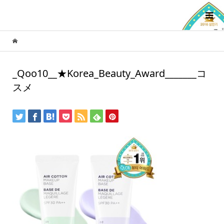
_Qoo10__★Korea_Beauty_Award_______コ
スメ